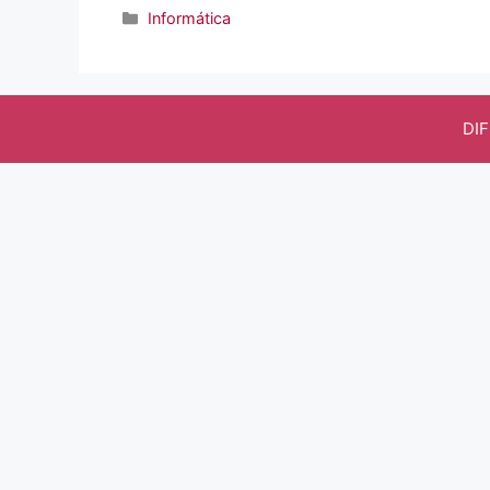
Categorías
Informática
DI