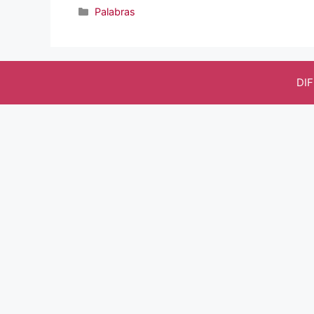
Categorías
Palabras
DI