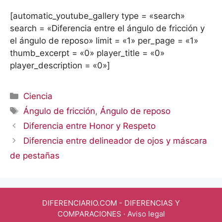
[automatic_youtube_gallery type = «search»
search = «Diferencia entre el ángulo de fricción y
el ángulo de reposo» limit = «1» per_page = «1»
thumb_excerpt = «0» player_title = «0»
player_description = «0»]
Categorías
Ciencia
Etiquetas
Ángulo de fricción
,
Ángulo de reposo
Diferencia entre Honor y Respeto
Diferencia entre delineador de ojos y máscara
de pestañas
DIFERENCIARIO.COM
- DIFERENCIAS Y
COMPARACIONES ·
Aviso legal