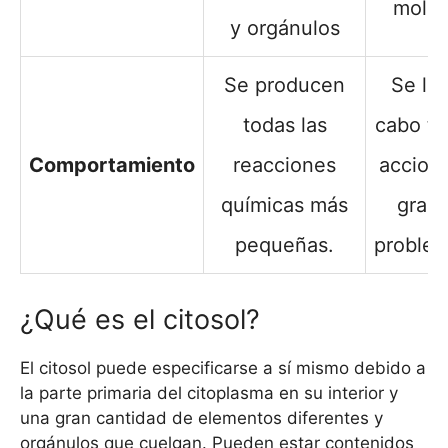
moléc
y orgánulos
Se producen
Se lle
todas las
cabo to
Comportamiento
reacciones
accion
químicas más
gran
pequeñas.
problem
¿Qué es el citosol?
El citosol puede especificarse a sí mismo debido a
la parte primaria del citoplasma en su interior y
una gran cantidad de elementos diferentes y
orgánulos que cuelgan. Pueden estar contenidos