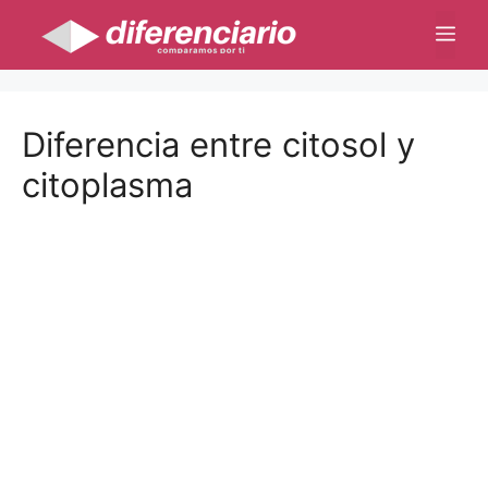
Saltar
Me
al
contenido
Diferencia entre citosol y
citoplasma