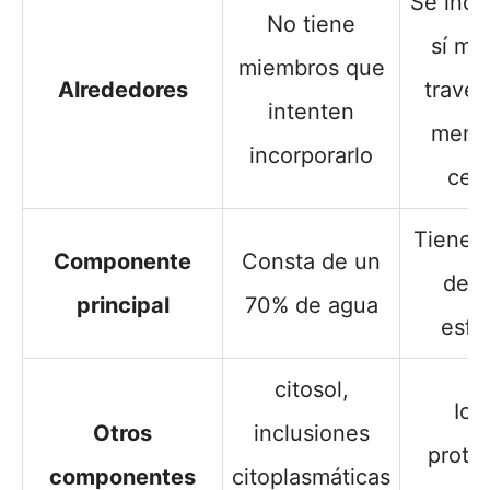
Se inco
No tiene
sí mi
miembros que
Alrededores
través
intenten
memb
incorporarlo
celu
Tiene 
Componente
Consta de un
de 
principal
70% de agua
esfér
citosol,
Ion
Otros
inclusiones
proteí
componentes
citoplasmáticas