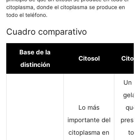
citoplasma, donde el citoplasma se produce en
todo el teléfono.
Cuadro comparativo
Base de la
Citosol
Citop
distinción
Un lí
gelat
Lo más
que 
importante del
prese
citoplasma en
todo