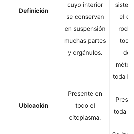
cuyo interior
sistem
Definición
se conservan
el qu
en suspensión
rode
muchas partes
todos
y orgánulos.
de
métod
toda la 
Presente en
Prese
Ubicación
todo el
toda la
citoplasma.