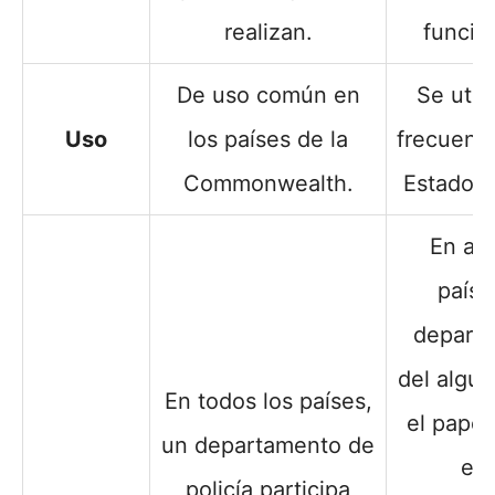
realizan.
funcio
De uso común en
Se util
Uso
los países de la
frecuenci
Commonwealth.
Estados 
En al
paíse
depart
del algua
En todos los países,
el papel
un departamento de
en 
policía participa