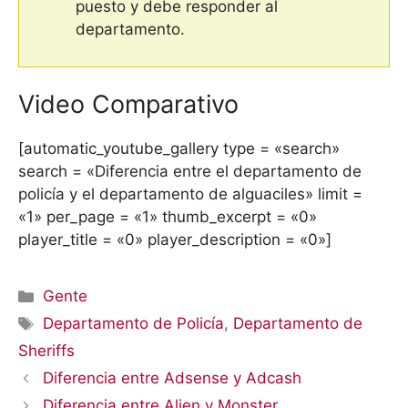
puesto y debe responder al
departamento.
Video Comparativo
[automatic_youtube_gallery type = «search»
search = «Diferencia entre el departamento de
policía y el departamento de alguaciles» limit =
«1» per_page = «1» thumb_excerpt = «0»
player_title = «0» player_description = «0»]
Categorías
Gente
Etiquetas
Departamento de Policía
,
Departamento de
Sheriffs
Diferencia entre Adsense y Adcash
Diferencia entre Alien y Monster