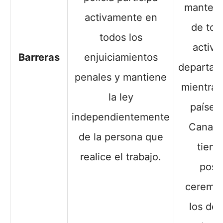
manteni
activamente en
de tod
todos los
activi
Barreras
enjuiciamientos
departam
penales y mantiene
mientras
la ley
países
independientemente
Canadá
de la persona que
tiene
realice el trabajo.
posi
ceremon
los de