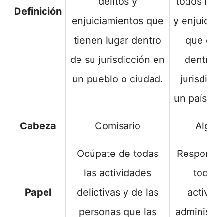
delitos y
todos los
Definición
enjuiciamientos que
y enjuici
tienen lugar dentro
que oc
de su jurisdicción en
dentro
un pueblo o ciudad.
jurisdic
un país o 
Cabeza
Comisario
Algu
Ocúpate de todas
Respons
las actividades
todas
Papel
delictivas y de las
activi
personas que las
administr