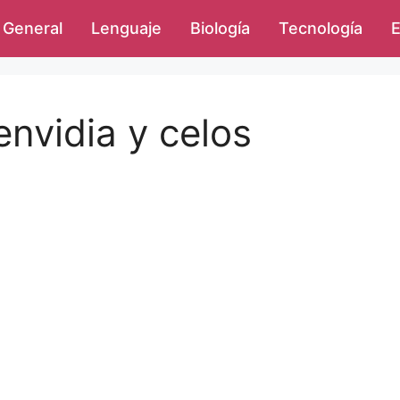
General
Lenguaje
Biología
Tecnología
E
envidia y celos