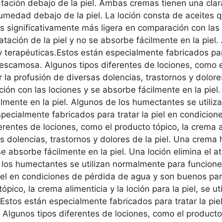
atación debajo de la piel. Ambas cremas tienen una clara
humedad debajo de la piel. La loción consta de aceites 
 es significativamente más ligera en comparación con las
dratación de la piel y no se absorbe fácilmente en la piel
terapéuticas.Estos están especialmente fabricados para
escamosa. Algunos tipos diferentes de lociones, como el
atar la profusión de diversas dolencias, trastornos y dolo
ón con las lociones y se absorbe fácilmente en la piel. 
cilmente en la piel. Algunos de los humectantes se util
specialmente fabricados para tratar la piel en condicio
rentes de lociones, como el producto tópico, la crema ali
sas dolencias, trastornos y dolores de la piel. Una crema
e absorbe fácilmente en la piel. Una loción elimina el at
e los humectantes se utilizan normalmente para funcione
piel en condiciones de pérdida de agua y son buenos par
pico, la crema alimenticia y la loción para la piel, se ut
l. Estos están especialmente fabricados para tratar la p
Algunos tipos diferentes de lociones, como el producto t