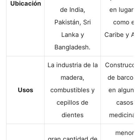
Ubicación
de India,
en lugare
Pakistán, Sri
como el
Lanka y
Caribe y Asi
Bangladesh.
La industria de la
Construcci
madera,
de barcos 
Usos
combustibles y
en alguno
cepillos de
casos
dientes
medicinas
menor
gran cantidad de