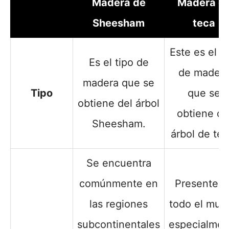
Madera de
Madera d
Sheesham
teca
Este es el t
Es el tipo de
de mader
madera que se
Tipo
que se
obtiene del árbol
obtiene de
Sheesham.
árbol de tec
Se encuentra
comúnmente en
Presente e
las regiones
todo el mun
subcontinentales
especialmen