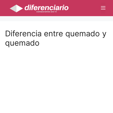
Saltar
Me
al
contenido
Diferencia entre quemado y
quemado