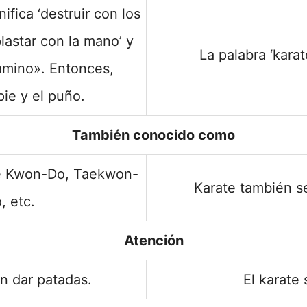
ifica ‘destruir con los
plastar con la mano’ y
La palabra ‘karat
amino». Entonces,
pie y el puño.
También conocido como
e Kwon-Do, Taekwon-
Karate también s
 etc.
Atención
n dar patadas.
El karate 