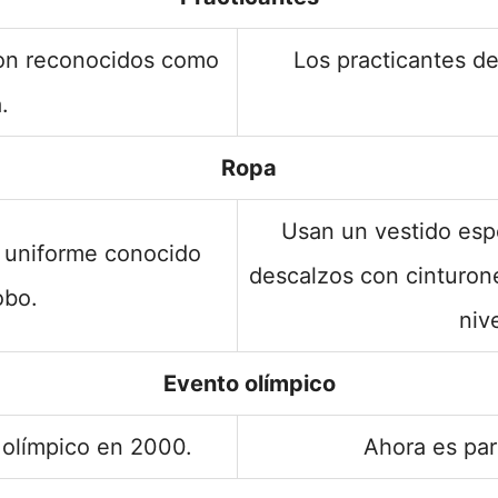
son reconocidos como
Los practicantes d
.
Ropa
Usan un vestido esp
o uniforme conocido
descalzos con cinturon
obo.
niv
Evento olímpico
olímpico en 2000.
Ahora es pa