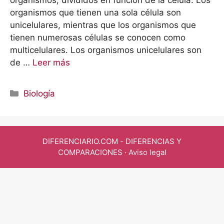
organismos, divididos en función de la célula. Los
organismos que tienen una sola célula son
unicelulares, mientras que los organismos que
tienen numerosas células se conocen como
multicelulares. Los organismos unicelulares son
de …
Leer más
Categorías
Biología
DIFERENCIARIO.COM
- DIFERENCIAS Y
COMPARACIONES ·
Aviso legal