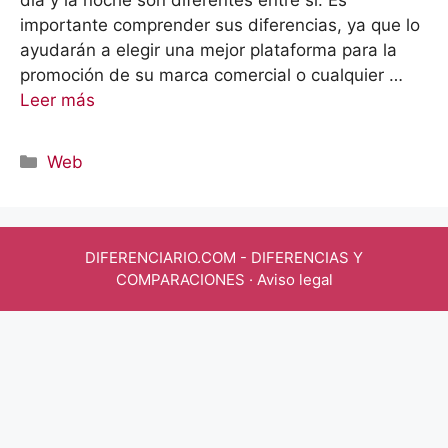
día y la noche son diferentes entre sí. Es
importante comprender sus diferencias, ya que lo
ayudarán a elegir una mejor plataforma para la
promoción de su marca comercial o cualquier …
Leer más
Categorías
Web
DIFERENCIARIO.COM
- DIFERENCIAS Y
COMPARACIONES ·
Aviso legal