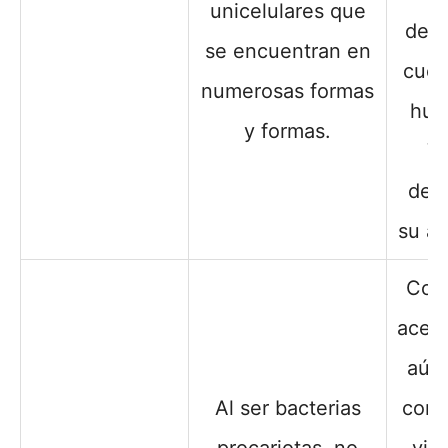
unicelulares que
dent
se encuentran en
cuer
numerosas formas
hué
y formas.
V
den
su an
Com
acelu
aún
Al ser bacterias
cons