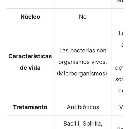
afec
Núcleo
No
Los
aú
Las bacterias son
Características
e
organismos vivos.
de vida
defin
(Microorganismos).
son 
no 
Tratamiento
Antibióticos
Vac
Bacilli, Spirilla,