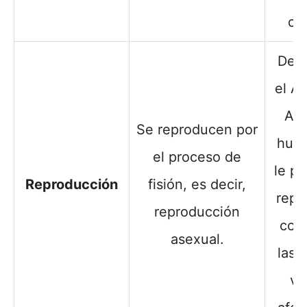
cel
Des
el A
ADN
Se reproducen por
hués
el proceso de
le p
Reproducción
fisión, es decir,
repli
reproducción
cop
asexual.
las 
vi