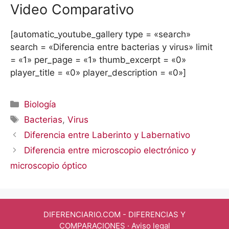
Video Comparativo
[automatic_youtube_gallery type = «search»
search = «Diferencia entre bacterias y virus» limit
= «1» per_page = «1» thumb_excerpt = «0»
player_title = «0» player_description = «0»]
Categorías
Biología
Etiquetas
Bacterias
,
Virus
Diferencia entre Laberinto y Labernativo
Diferencia entre microscopio electrónico y
microscopio óptico
DIFERENCIARIO.COM
- DIFERENCIAS Y
COMPARACIONES ·
Aviso legal