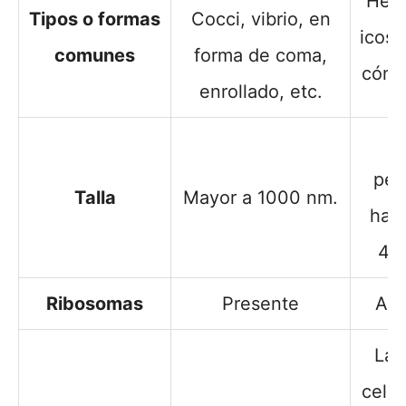
Heli
Tipos o formas
Cocci, vibrio, en
icosa
comunes
forma de coma,
cónic
enrollado, etc.
M
peq
Talla
Mayor a 1000 nm.
has
40
Ribosomas
Presente
Aus
La 
celul