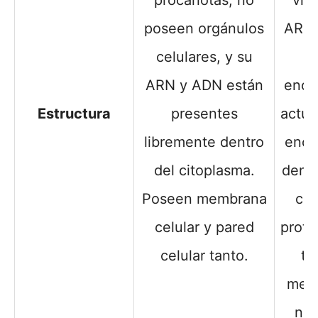
procariotas, no
viv
poseen orgánulos
ARN 
celulares, y su
ARN y ADN están
encu
Estructura
presentes
actu
libremente dentro
ence
del citoplasma.
dentr
Poseen membrana
ca
celular y pared
prote
celular tanto.
ti
mem
ni 