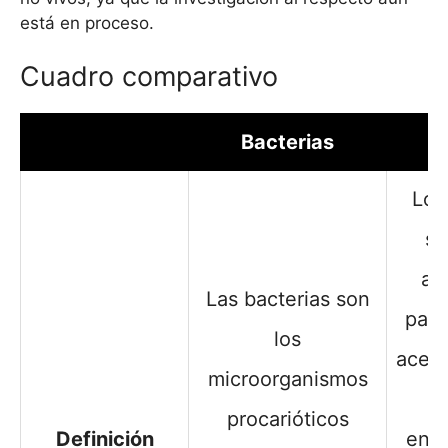
está en proceso.
Cuadro comparativo
Bacterias
V
Los
so
ag
Las bacterias son
para
los
acelu
microorganismos
procarióticos
Definición
enc