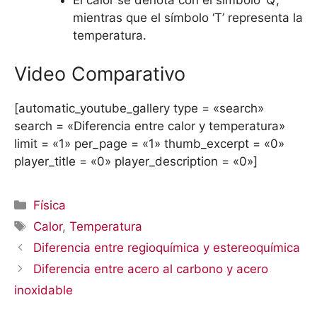
El calor se denota con el símbolo ‘Q’,
mientras que el símbolo ‘T’ representa la
temperatura.
Video Comparativo
[automatic_youtube_gallery type = «search»
search = «Diferencia entre calor y temperatura»
limit = «1» per_page = «1» thumb_excerpt = «0»
player_title = «0» player_description = «0»]
Categorías
Física
Etiquetas
Calor
,
Temperatura
Diferencia entre regioquímica y estereoquímica
Diferencia entre acero al carbono y acero
inoxidable