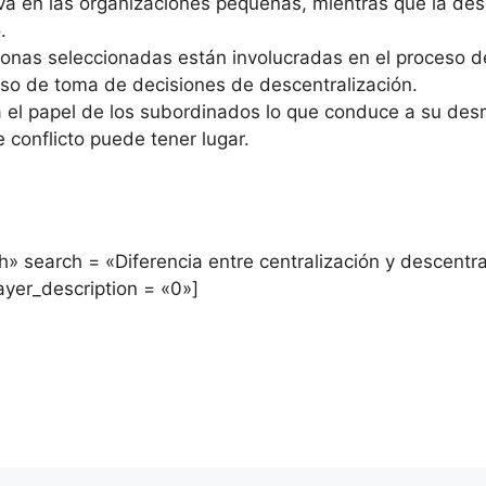
va en las organizaciones pequeñas, mientras que la des
.
rsonas seleccionadas están involucradas en el proceso d
eso de toma de decisiones de descentralización.
za el papel de los subordinados lo que conduce a su des
e conflicto puede tener lugar.
» search = «Diferencia entre centralización y descentra
ayer_description = «0»]