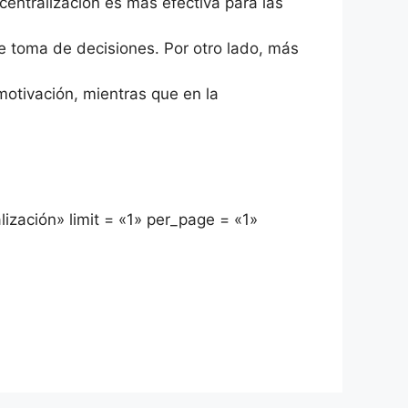
centralización es más efectiva para las
e toma de decisiones. Por otro lado, más
motivación, mientras que en la
lización» limit = «1» per_page = «1»