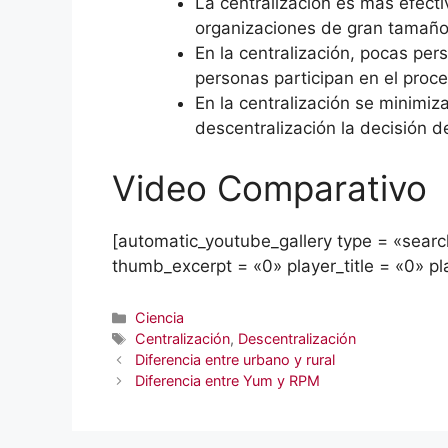
La centralización es más efecti
organizaciones de gran tamaño
En la centralización, pocas pe
personas participan en el proc
En la centralización se minimi
descentralización la decisión d
Video Comparativo
[automatic_youtube_gallery type = «search
thumb_excerpt = «0» player_title = «0» pl
Categorías
Ciencia
Etiquetas
Centralización
,
Descentralización
Diferencia entre urbano y rural
Diferencia entre Yum y RPM