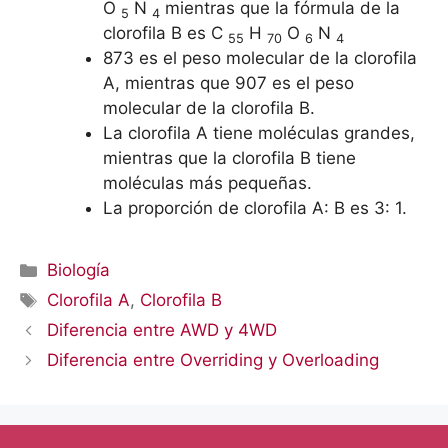
O
N
mientras que la fórmula de la
5
4
clorofila B es C
H
O
N
55
70
6
4
873 es el peso molecular de la clorofila
A, mientras que 907 es el peso
molecular de la clorofila B.
La clorofila A tiene moléculas grandes,
mientras que la clorofila B tiene
moléculas más pequeñas.
La proporción de clorofila A: B es 3: 1.
Categorías
Biología
Etiquetas
Clorofila A
,
Clorofila B
Diferencia entre AWD y 4WD
Diferencia entre Overriding y Overloading