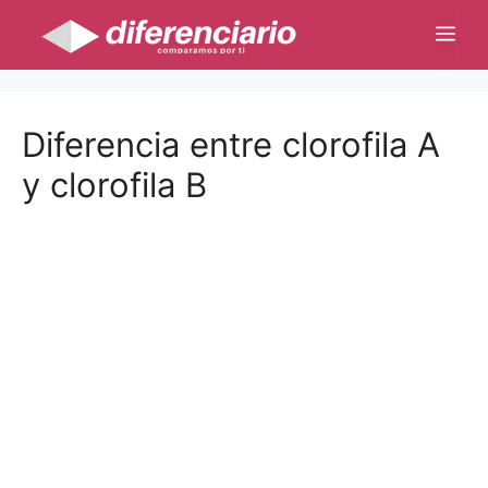
Saltar
Me
al
contenido
Diferencia entre clorofila A
y clorofila B