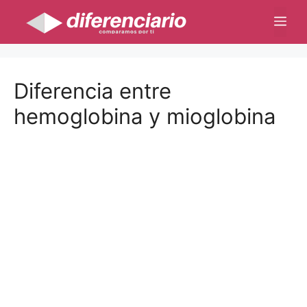
Saltar
Me
al
contenido
Diferencia entre
hemoglobina y mioglobina