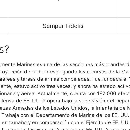
Semper Fidelis
s?
emente Marines es una de las secciones más grandes d
proyección de poder desplegando los recursos de la Mari
y aéreas y tareas de armas combinadas. Fue fundada el
ente, estuvo activo tres veces, y ahora ha estado activo
icionaria y aérea. Actualmente, cuenta con 182.000 efect
efensa de EE. UU. Y opera bajo la supervisión del Depa
Fuerzas Armadas de los Estados Unidos, la Infantería de
 Trabaja con el Departamento de Marina de los EE. UU. 
 en tamaño y en comparación con el Ejército de EE. UU
s fuerzas de las Fuerzas Armadas de EE. UU. Ahora se h