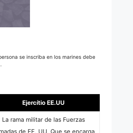
 persona se inscriba en los marines debe
.
Ejercítio EE.UU
La rama militar de las Fuerzas
madas de EE. UU. Que se encarga