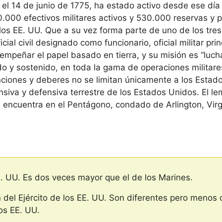
o el 14 de junio de 1775, ha estado activo desde ese dí
.000 efectivos militares activos y 530.000 reservas y pe
 los EE. UU. Que a su vez forma parte de uno de los t
icial civil designado como funcionario, oficial militar pr
sempeñar el papel basado en tierra, y su misión es “luch
o y sostenido, en toda la gama de operaciones militares
iones y deberes no se limitan únicamente a los Estado
nsiva y defensiva terrestre de los Estados Unidos. El lem
encuentra en el Pentágono, condado de Arlington, Virgi
E. UU. Es dos veces mayor que el de los Marines.
ón del Ejército de los EE. UU. Son diferentes pero meno
os EE. UU.