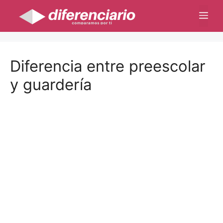
Saltar
Me
al
contenido
Diferencia entre preescolar
y guardería