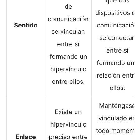
que dos
de
dispositivos de
comunicación
Sentido
comunicación
se vinculan
se conectan
entre sí
entre sí
formando un
formando una
hipervínculo
relación entre
entre ellos.
ellos.
Manténgase
Existe un
vinculado en
hipervínculo
todo momento
Enlace
preciso entre