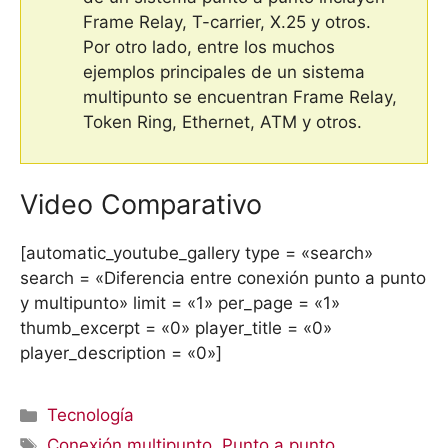
Frame Relay, T-carrier, X.25 y otros.
Por otro lado, entre los muchos
ejemplos principales de un sistema
multipunto se encuentran Frame Relay,
Token Ring, Ethernet, ATM y otros.
Video Comparativo
[automatic_youtube_gallery type = «search»
search = «Diferencia entre conexión punto a punto
y multipunto» limit = «1» per_page = «1»
thumb_excerpt = «0» player_title = «0»
player_description = «0»]
Categorías
Tecnología
Etiquetas
Conexión multipunto
,
Punto a punto