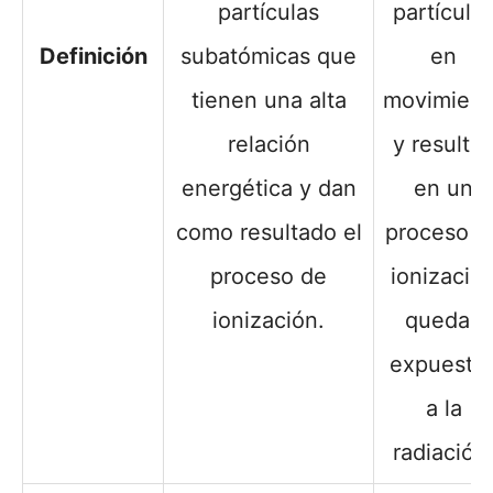
partículas
partícula
Definición
subatómicas que
en
tienen una alta
movimient
relación
y resulta
energética y dan
en un
como resultado el
proceso d
proceso de
ionizació
ionización.
quedan
expuesto
a la
radiación