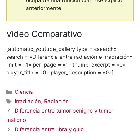
ocupa de una función como se explicó
anteriormente.
Video Comparativo
[automatic_youtube_gallery type = «search»
search = «Diferencia entre radiación e irradiación»
limit = «1» per_page = «1» thumb_excerpt = «0»
player_title = «0» player_description = «0»]
Categorías
Ciencia
Etiquetas
Irradiación
,
Radiación
Diferencia entre tumor benigno y tumor
maligno
Diferencia entre libra y quid