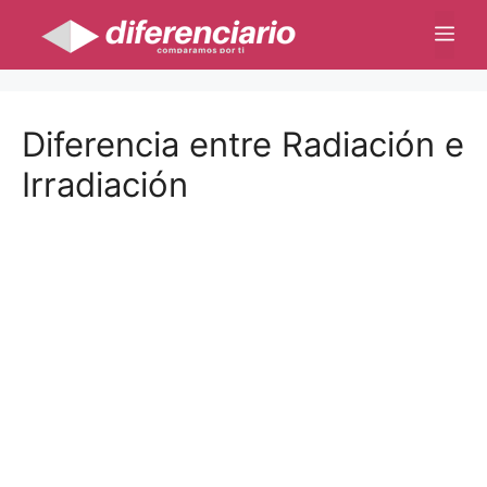
Saltar
Me
al
contenido
Diferencia entre Radiación e
Irradiación