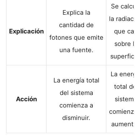
Se calcul
Explica la
la radiació
cantidad de
Explicación
que cae
fotones que emite
sobre la
una fuente.
superficie
La energí
La energía total
total del
del sistema
Acción
sistema
comienza a
comienza 
disminuir.
aumentar