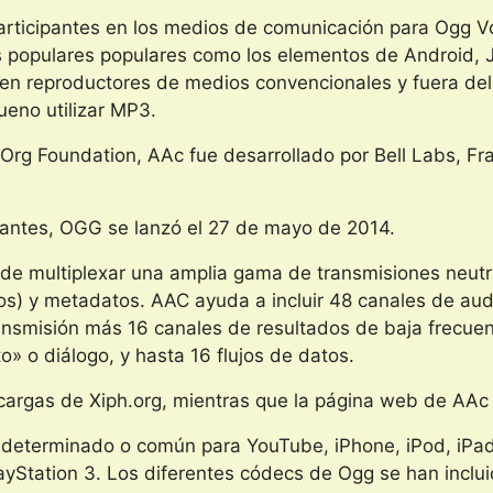
articipantes en los medios de comunicación para Ogg Vor
 populares populares como los elementos de Android, J
n reproductores de medios convencionales y fuera del
ueno utilizar MP3.
Org Foundation, AAc fue desarrollado por Bell Labs, Fra
 antes, OGG se lanzó el 27 de mayo de 2014.
e multiplexar una amplia gama de transmisiones neutra
tulos) y metadatos. AAC ayuda a incluir 48 canales de 
nsmisión más 16 canales de resultados de baja frecuenc
» o diálogo, y hasta 16 flujos de datos.
rgas de Xiph.org, mientras que la página web de AAc 
edeterminado o común para YouTube, iPhone, iPod, iPad
layStation 3. Los diferentes códecs de Ogg se han incl