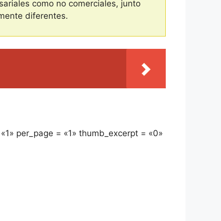
ariales como no comerciales, junto
mente diferentes.
= «1» per_page = «1» thumb_excerpt = «0»