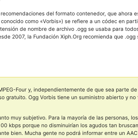
 recomendaciones del formato contenedor, que ahora e
 conocido como «Vorbis») se refiere a un códec en par
xtensión de nombre de archivo .ogg se usaba para todos
sde 2007, la Fundación Xiph.Org recomienda que .ogg s
MPEG-Four y, independientemente de que sea parte de u
 gratuito. Ogg Vorbis tiene un suministro abierto y no t
unto muy subjetivo. Para la mayoría de las personas, l
 100 kbps porque no disminuirían los agudos tan brus
nte bien. Mucha gente no podrá informar entre un AAC 