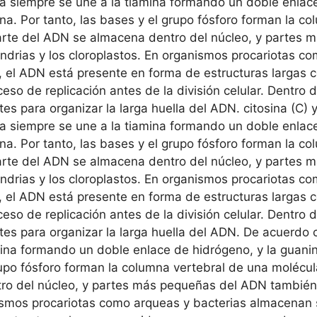
 siempre se une a la tiamina formando un doble enlace
sina. Por tanto, las bases y el grupo fósforo forman la 
parte del ADN se almacena dentro del núcleo, y parte
drias y los cloroplastos. En organismos procariotas c
la, el ADN está presente en forma de estructuras larga
so de replicación antes de la división celular. Dentro 
s para organizar la larga huella del ADN. citosina (C) y
 siempre se une a la tiamina formando un doble enlace
sina. Por tanto, las bases y el grupo fósforo forman la 
parte del ADN se almacena dentro del núcleo, y partes
drias y los cloroplastos. En organismos procariotas c
la, el ADN está presente en forma de estructuras larga
so de replicación antes de la división celular. Dentro 
tes para organizar la larga huella del ADN. De acuerdo
mina formando un doble enlace de hidrógeno, y la guanin
 grupo fósforo forman la columna vertebral de una moléc
ro del núcleo, y partes más pequeñas del ADN también
nismos procariotas como arqueas y bacterias almacenan 