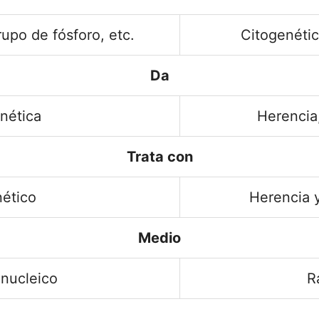
upo de fósforo, etc.
Citogenétic
Da
nética
Herencia,
Trata con
nético
Herencia 
Medio
onucleico
R