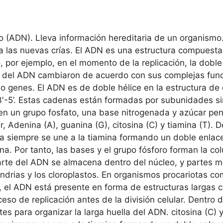
 (ADN). Lleva información hereditaria de un organismo.
 a las nuevas crías. El ADN es una estructura compuesta
 por ejemplo, en el momento de la replicación, la doble
tura del ADN cambiaron de acuerdo con sus complejas fu
o genes. El ADN es de doble hélice en la estructura d
y 3′-5’. Estas cadenas están formadas por subunidades
 en un grupo fosfato, una base nitrogenada y azúcar pe
, Adenina (A), guanina (G), citosina (C) y tiamina (T). 
 siempre se une a la tiamina formando un doble enlace
sina. Por tanto, las bases y el grupo fósforo forman la 
parte del ADN se almacena dentro del núcleo, y parte
drias y los cloroplastos. En organismos procariotas c
la, el ADN está presente en forma de estructuras larga
so de replicación antes de la división celular. Dentro 
s para organizar la larga huella del ADN. citosina (C) y