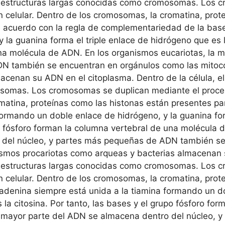
e estructuras largas conocidas como cromosomas. Los 
ón celular. Dentro de los cromosomas, la cromatina, pro
De acuerdo con la regla de complementariedad de la base
la guanina forma el triple enlace de hidrógeno que es la
una molécula de ADN. En los organismos eucariotas, la 
DN también se encuentran en orgánulos como las mitocon
acenan su ADN en el citoplasma. Dentro de la célula, 
somas. Los cromosomas se duplican mediante el proceso
matina, proteínas como las histonas están presentes para
formando un doble enlace de hidrógeno, y la guanina for
upo fósforo forman la columna vertebral de una molécula 
 del núcleo, y partes más pequeñas de ADN también se
nismos procariotas como arqueas y bacterias almacenan 
e estructuras largas conocidas como cromosomas. Los 
ón celular. Dentro de los cromosomas, la cromatina, pro
a adenina siempre está unida a la tiamina formando un d
s la citosina. Por tanto, las bases y el grupo fósforo f
a mayor parte del ADN se almacena dentro del núcleo,