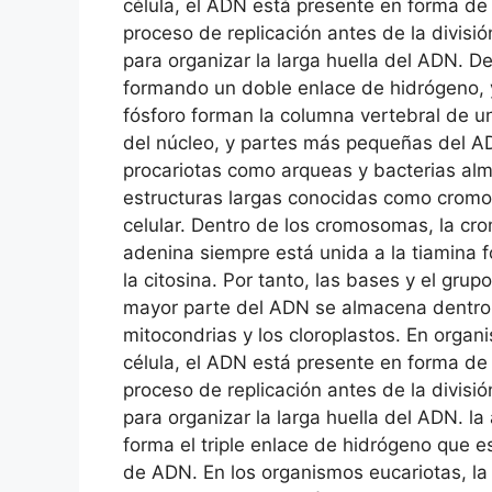
célula, el ADN está presente en forma d
proceso de replicación antes de la divisi
para organizar la larga huella del ADN. 
formando un doble enlace de hidrógeno, y 
fósforo forman la columna vertebral de 
del núcleo, y partes más pequeñas del A
procariotas como arqueas y bacterias alm
estructuras largas conocidas como cromo
celular. Dentro de los cromosomas, la cro
adenina siempre está unida a la tiamina 
la citosina. Por tanto, las bases y el gr
mayor parte del ADN se almacena dentro
mitocondrias y los cloroplastos. En orga
célula, el ADN está presente en forma d
proceso de replicación antes de la divisi
para organizar la larga huella del ADN. l
forma el triple enlace de hidrógeno que e
de ADN. En los organismos eucariotas, l