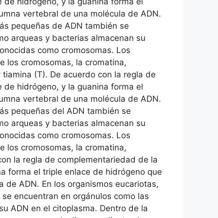
 de hidrógeno, y la guanina forma el
columna vertebral de una molécula de ADN.
s más pequeñas de ADN también se
omo arqueas y bacterias almacenan su
s conocidas como cromosomas. Los
de los cromosomas, la cromatina,
 tiamina (T). De acuerdo con la regla de
 de hidrógeno, y la guanina forma el
columna vertebral de una molécula de ADN.
 más pequeñas del ADN también se
omo arqueas y bacterias almacenan su
s conocidas como cromosomas. Los
de los cromosomas, la cromatina,
 con la regla de complementariedad de la
a forma el triple enlace de hidrógeno que
ula de ADN. En los organismos eucariotas,
 se encuentran en orgánulos como las
su ADN en el citoplasma. Dentro de la