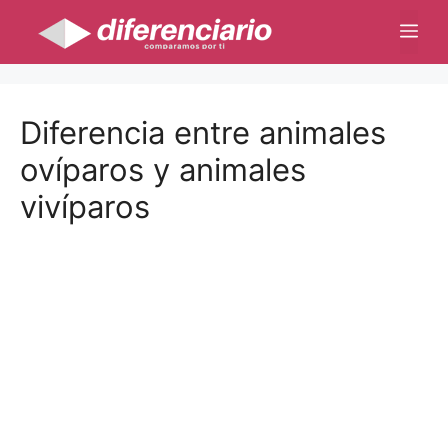
Saltar
Me
al
contenido
Diferencia entre animales
ovíparos y animales
vivíparos