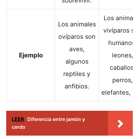
sobrevivir.
Los animale
Los animales
vivíparos so
ovíparos son
humanos,
aves,
Ejemplo
leones,
algunos
caballos,
reptiles y
perros,
anfibios.
elefantes, et
LEER
Diferencia entre jamón y
cerdo