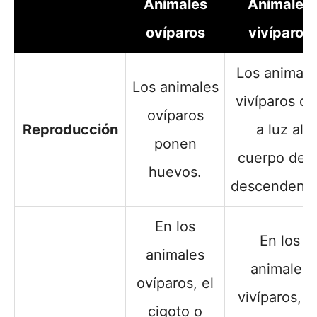
Animales
Animales
ovíparos
vivíparos
Los animale
Los animales
vivíparos da
ovíparos
Reproducción
a luz al
ponen
cuerpo de l
huevos.
descendenci
En los
En los
animales
animales
ovíparos, el
vivíparos, s
cigoto o