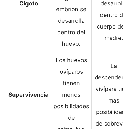
Cigoto
desarrolla
embrión se
dentro del
desarrolla
cuerpo de l
dentro del
madre.
huevo.
Los huevos
La
ovíparos
descendenc
tienen
vivípara tie
Supervivencia
menos
más
posibilidades
posibilidade
de
de sobrevivi