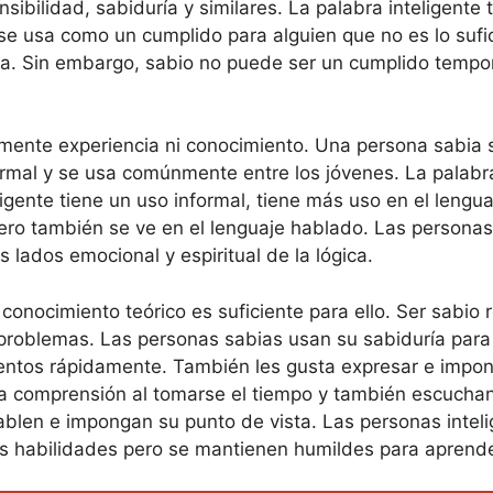
ensibilidad, sabiduría y similares. La palabra inteligen
 se usa como un cumplido para alguien que no es lo sufi
ica. Sin embargo, sabio no puede ser un cumplido tempor
lmente experiencia ni conocimiento. Una persona sabia 
formal y se usa comúnmente entre los jóvenes. La palabr
igente tiene un uso informal, tiene más uso en el lengu
pero también se ve en el lenguaje hablado. Las personas 
 lados emocional y espiritual de la lógica.
l conocimiento teórico es suficiente para ello. Ser sabi
s problemas. Las personas sabias usan su sabiduría para
ientos rápidamente. También les gusta expresar e impon
a comprensión al tomarse el tiempo y también escucha
len e impongan su punto de vista. Las personas inteli
us habilidades pero se mantienen humildes para aprend