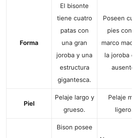
El bisonte
tiene cuatro
Poseen cua
patas con
pies con u
Forma
una gran
marco maciz
joroba y una
la joroba es
estructura
ausente.
gigantesca.
Pelaje largo y
Pelaje mu
Piel
grueso.
ligero.
Bison posee