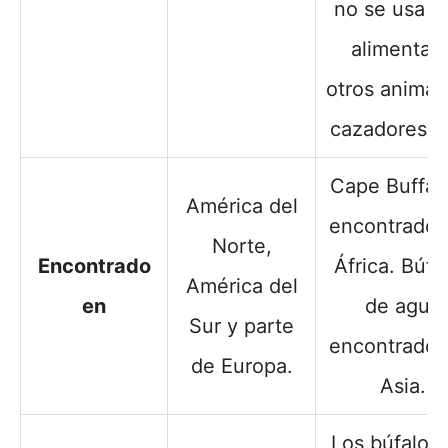
no se usa p
alimentar 
otros animal
cazadores, e
Cape Buffal
América del
encontrados
Norte,
Encontrado
África. Búfa
América del
en
de agua
Sur y parte
encontrados
de Europa.
Asia.
Los búfalos 