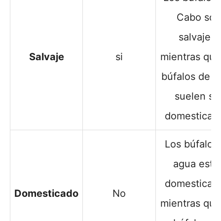
Cabo son
salvajes,
Salvaje
si
mientras que
búfalos de a
suelen se
domesticad
Los búfalos
agua está
domesticad
Domesticado
No
mientras que