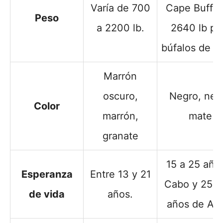
Varía de 700
Cape Buffal
Peso
a 2200 lb.
2640 lb pa
búfalos de a
Marrón
oscuro,
Negro, neg
Color
marrón,
mate
granate
15 a 25 año
Esperanza
Entre 13 y 21
Cabo y 25 a
de vida
años.
años de Ag