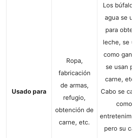
Los búfalos
agua se us
para obten
leche, se u
como ganad
Ropa,
se usan pa
fabricación
carne, etc. 
de armas,
Usado para
Cabo se caz
refugio,
como
obtención de
entretenimie
carne, etc.
pero su car