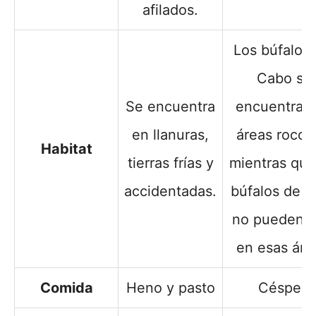
afilados.
Los búfalos 
Cabo se
Se encuentra
encuentran
en llanuras,
áreas rocos
Habitat
tierras frías y
mientras que
accidentadas.
búfalos de a
no pueden vi
en esas áre
Comida
Heno y pasto
Césped