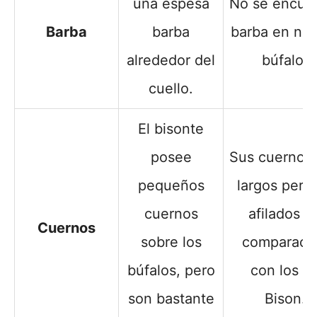
una espesa
No se encue
Barba
barba
barba en ni
alrededor del
búfalo.
cuello.
El bisonte
posee
Sus cuernos
pequeños
largos pero
cuernos
afilados e
Cuernos
sobre los
comparaci
búfalos, pero
con los d
son bastante
Bison.