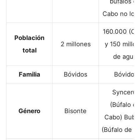
búfalos de
Cabo no lo s
160.000 (Ca
Población
2 millones
y 150 millo
total
de agua.
Familia
Bóvidos
Bóvidos
Syncerus
(Búfalo de
Género
Bisonte
Cabo) Buba
(Búfalo de a