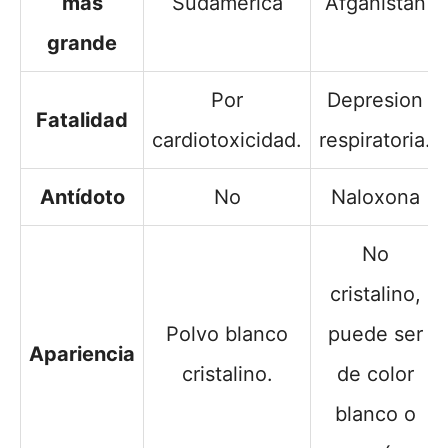
más
Sudamerica
Afganistán
grande
Por
Depresion
Fatalidad
cardiotoxicidad.
respiratoria.
Antídoto
No
Naloxona
No
cristalino,
Polvo blanco
puede ser
Apariencia
cristalino.
de color
blanco o