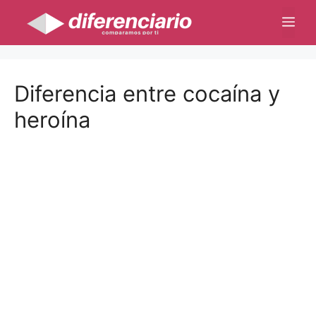
Saltar
Me
al
contenido
Diferencia entre cocaína y
heroína