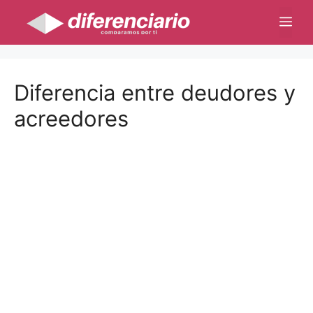
Saltar
Me
al
contenido
Diferencia entre deudores y
acreedores