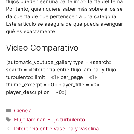
flujos pueden ser una parte importante del tema.
Por tanto, quien quiera saber más sobre ellos se
da cuenta de que pertenecen a una categoría.
Este artículo se asegura de que pueda averiguar
qué es exactamente.
Video Comparativo
[automatic_youtube_gallery type = «search»
search = «Diferencia entre flujo laminar y flujo
turbulento» limit = «1» per_page = «1»
thumb_excerpt = «0» player_title = «0»
player_description = «0»]
Categorías
Ciencia
Etiquetas
Flujo laminar
,
Flujo turbulento
Diferencia entre vaselina y vaselina