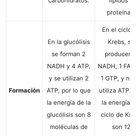
carbohidratos.
lípidos y
proteínas.
En el ciclo 
En la glucólisis
Krebs, se
se forman 2
producen 
NADH y 4 ATP,
NADH, 1 FAD
y se utilizan 2
1 GTP, y no 
Formación
ATP, por lo que
utiliza ATP. A
la energía de la
la energía d
glucólisis son 8
ciclo de Kre
moléculas de
son 12