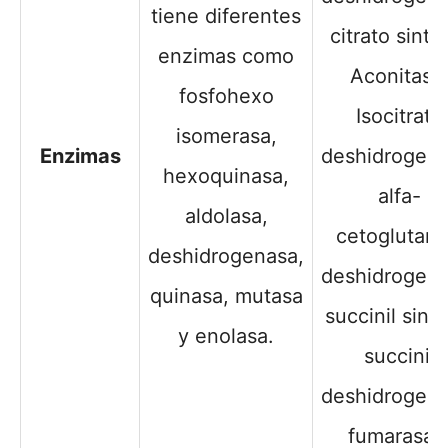
tiene diferentes
citrato sinta
enzimas como
Aconitasa
fosfohexo
Isocitrato
isomerasa,
Enzimas
deshidrogena
hexoquinasa,
alfa-
aldolasa,
cetoglutara
deshidrogenasa,
deshidrogena
quinasa, mutasa
succinil sinta
y enolasa.
succinil
deshidrogena
fumarasa 