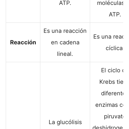
ATP.
moléculas 
ATP.
Es una reacción
Es una reacc
Reacción
en cadena
cíclica.
lineal.
El ciclo de
Krebs tien
diferentes
enzimas co
piruvato
La glucólisis
deshidrogena