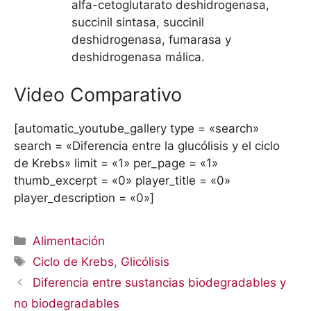
alfa-cetoglutarato deshidrogenasa,
succinil sintasa, succinil
deshidrogenasa, fumarasa y
deshidrogenasa málica.
Video Comparativo
[automatic_youtube_gallery type = «search»
search = «Diferencia entre la glucólisis y el ciclo
de Krebs» limit = «1» per_page = «1»
thumb_excerpt = «0» player_title = «0»
player_description = «0»]
Categorías
Alimentación
Etiquetas
Ciclo de Krebs
,
Glicólisis
Diferencia entre sustancias biodegradables y
no biodegradables