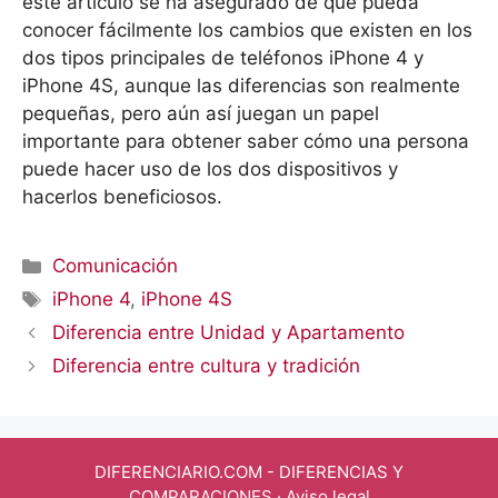
este artículo se ha asegurado de que pueda
conocer fácilmente los cambios que existen en los
dos tipos principales de teléfonos iPhone 4 y
iPhone 4S, aunque las diferencias son realmente
pequeñas, pero aún así juegan un papel
importante para obtener saber cómo una persona
puede hacer uso de los dos dispositivos y
hacerlos beneficiosos.
Categorías
Comunicación
Etiquetas
iPhone 4
,
iPhone 4S
Diferencia entre Unidad y Apartamento
Diferencia entre cultura y tradición
DIFERENCIARIO.COM
- DIFERENCIAS Y
COMPARACIONES ·
Aviso legal