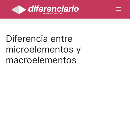
Saltar
Me
al
contenido
Diferencia entre
microelementos y
macroelementos