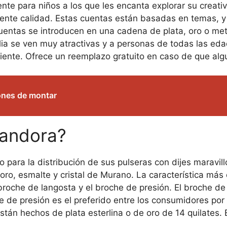
nte para niños a los que les encanta explorar su creati
ente calidad. Estas cuentas están basadas en temas, y 
uentas se introducen en una cadena de plata, oro o meta
lia se ven muy atractivas y a personas de todas las ed
cliente. Ofrece un reemplazo gratuito en caso de que al
lones de montar
Pandora?
 para la distribución de sus pulseras con dijes maravi
 oro, esmalte y cristal de Murano. La característica má
 broche de langosta y el broche de presión. El broche de
oche de presión es el preferido entre los consumidores p
están hechos de plata esterlina o de oro de 14 quilates. E