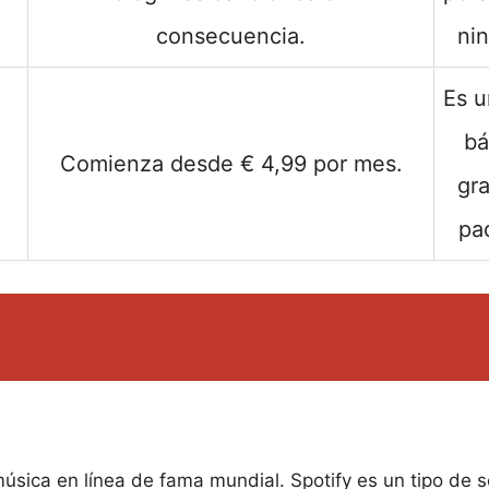
consecuencia.
ni
Es u
bá
Comienza desde € 4,99 por mes.
gra
pa
música en línea de fama mundial. Spotify es un tipo de s