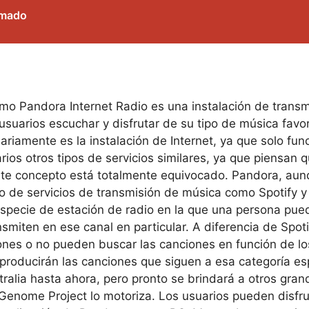
imado
Pandora Internet Radio es una instalación de transmi
arios escuchar y disfrutar de su tipo de música favori
iamente es la instalación de Internet, ya que solo fun
os otros tipos de servicios similares, ya que piensan q
. Este concepto está totalmente equivocado. Pandora, au
po de servicios de transmisión de música como Spotify 
 especie de estación de radio en la que una persona pued
miten en ese canal en particular. A diferencia de Spot
ones o no pueden buscar las canciones en función de los 
producirán las canciones que siguen a esa categoría espe
ralia hasta ahora, pero pronto se brindará a otros gra
c Genome Project lo motoriza. Los usuarios pueden disfr