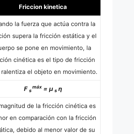
Friccion kinetica
ndo la fuerza que actúa contra la
ción supera la fricción estática y el
uerpo se pone en movimiento, la
cción cinética es el tipo de fricción
ralentiza el objeto en movimiento.
máx
F
= μ
η
s
s
magnitud de la fricción cinética es
or en comparación con la fricción
ática, debido al menor valor de su