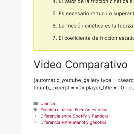
El valor de la fricción cinétic
Es necesario reducir o superar 
La fricción cinética es la fuerz
El coeficiente de fricción estát
Video Comparativo
[automatic_youtube_gallery type = «search»
thumb_excerpt = «0» player_title = «0» pl
Categorías
Ciencia
Etiquetas
Fricción cinética
,
Fricción estática
Diferencia entre Spotify y Pandora
Diferencia entre etanol y gasolina