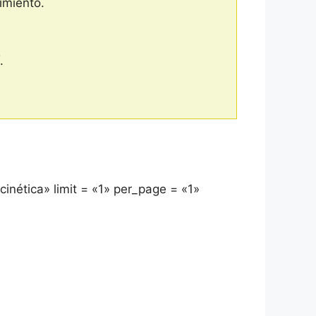
imiento.
.
cinética» limit = «1» per_page = «1»