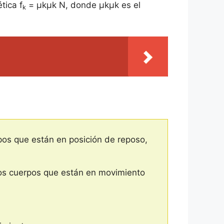
tica f
= μkμk N, donde μkμk es el
k
erpos que están en posición de reposo,
e dos cuerpos que están en movimiento