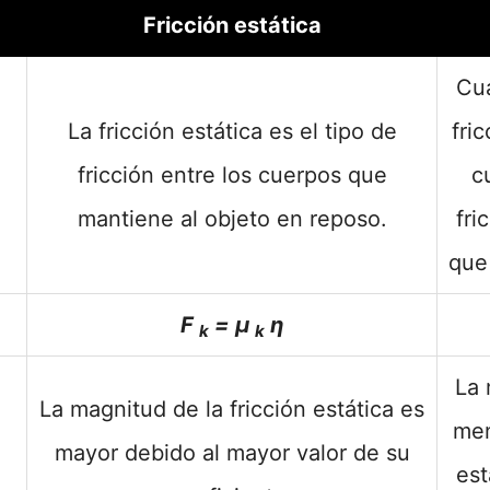
Fricción estática
Cua
La fricción estática es el tipo de
fric
fricción entre los cuerpos que
c
mantiene al objeto en reposo.
fri
que 
F
= μ
η
k
k
La 
La magnitud de la fricción estática es
men
mayor debido al mayor valor de su
est