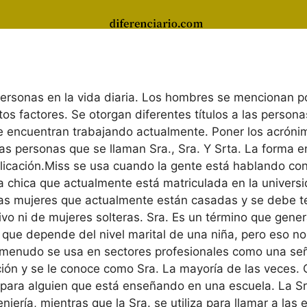
 personas en la vida diaria. Los hombres se mencionan p
tos factores. Se otorgan diferentes títulos a las person
e se encuentran trabajando actualmente. Poner los acró
as personas que se llaman Sra., Sra. Y Srta. La forma 
explicación.Miss se usa cuando la gente está hablando c
 chica que actualmente está matriculada en la universida
 las mujeres que actualmente están casadas y se debe te
tivo ni de mujeres solteras. Sra. Es un término que ge
 que depende del nivel marital de una niña, pero eso no
a menudo se usa en sectores profesionales como una señ
ión y se le conoce como Sra. La mayoría de las veces. Ot
 para alguien que está enseñando en una escuela. La Sr
iería, mientras que la Sra. se utiliza para llamar a las