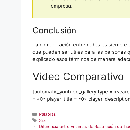
empresa.
Conclusión
La comunicación entre redes es siempre un
que pueden ser útiles para las personas q
explicado esos términos de manera adecu
Video Comparativo
[automatic_youtube_gallery type = «search
= «0» player_title = «0» player_descriptio
Categorías
Palabras
Etiquetas
Sra.
Diferencia entre Enzimas de Restricción de Tip