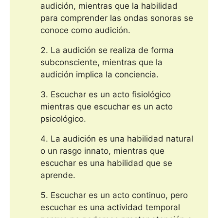
audición, mientras que la habilidad
para comprender las ondas sonoras se
conoce como audición.
La audición se realiza de forma
subconsciente, mientras que la
audición implica la conciencia.
Escuchar es un acto fisiológico
mientras que escuchar es un acto
psicológico.
La audición es una habilidad natural
o un rasgo innato, mientras que
escuchar es una habilidad que se
aprende.
Escuchar es un acto continuo, pero
escuchar es una actividad temporal