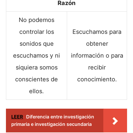
Razón
No podemos
controlar los
Escuchamos para
sonidos que
obtener
escuchamos y ni
información o para
siquiera somos
recibir
conscientes de
conocimiento.
ellos.
LEER
Diferencia entre investigación
primaria e investigación secundaria