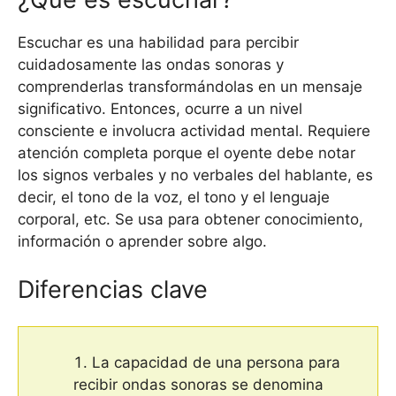
Escuchar es una habilidad para percibir
cuidadosamente las ondas sonoras y
comprenderlas transformándolas en un mensaje
significativo. Entonces, ocurre a un nivel
consciente e involucra actividad mental. Requiere
atención completa porque el oyente debe notar
los signos verbales y no verbales del hablante, es
decir, el tono de la voz, el tono y el lenguaje
corporal, etc. Se usa para obtener conocimiento,
información o aprender sobre algo.
Diferencias clave
La capacidad de una persona para
recibir ondas sonoras se denomina