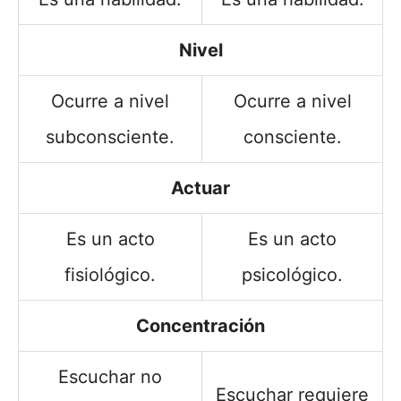
Nivel
Ocurre a nivel
Ocurre a nivel
subconsciente.
consciente.
Actuar
Es un acto
Es un acto
fisiológico.
psicológico.
Concentración
Escuchar no
Escuchar requiere