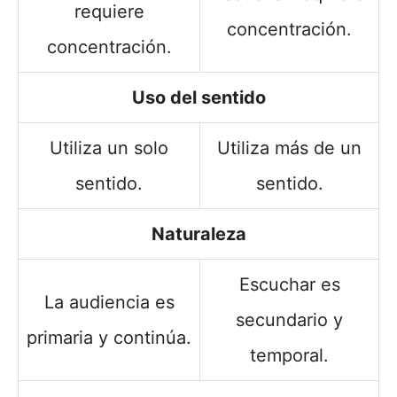
requiere
concentración.
concentración.
Uso del sentido
Utiliza un solo
Utiliza más de un
sentido.
sentido.
Naturaleza
Escuchar es
La audiencia es
secundario y
primaria y continúa.
temporal.