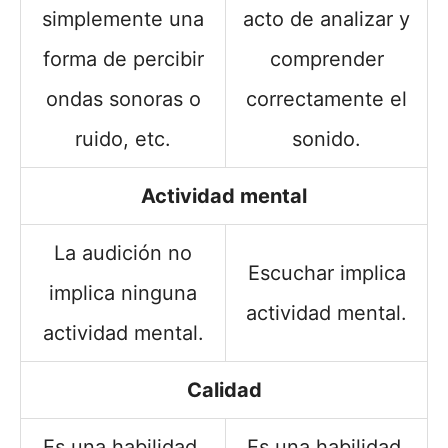
simplemente una
acto de analizar y
forma de percibir
comprender
ondas sonoras o
correctamente el
ruido, etc.
sonido.
Actividad mental
La audición no
Escuchar implica
implica ninguna
actividad mental.
actividad mental.
Calidad
Es una habilidad.
Es una habilidad.