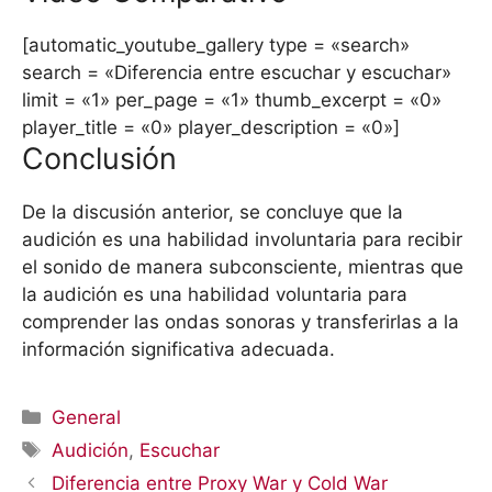
[automatic_youtube_gallery type = «search»
search = «Diferencia entre escuchar y escuchar»
limit = «1» per_page = «1» thumb_excerpt = «0»
player_title = «0» player_description = «0»]
Conclusión
De la discusión anterior, se concluye que la
audición es una habilidad involuntaria para recibir
el sonido de manera subconsciente, mientras que
la audición es una habilidad voluntaria para
comprender las ondas sonoras y transferirlas a la
información significativa adecuada.
Categorías
General
Etiquetas
Audición
,
Escuchar
Diferencia entre Proxy War y Cold War