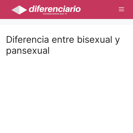
Saltar
Me
al
contenido
Diferencia entre bisexual y
pansexual