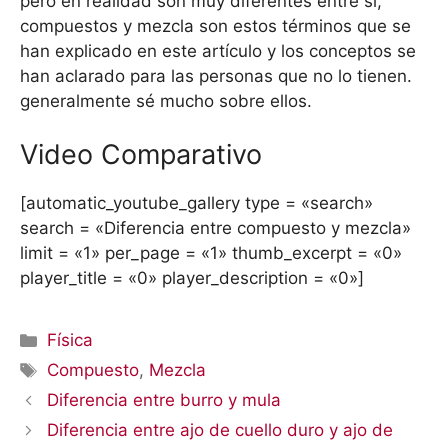
pero en realidad son muy diferentes entre sí,
compuestos y mezcla son estos términos que se
han explicado en este artículo y los conceptos se
han aclarado para las personas que no lo tienen.
generalmente sé mucho sobre ellos.
Video Comparativo
[automatic_youtube_gallery type = «search»
search = «Diferencia entre compuesto y mezcla»
limit = «1» per_page = «1» thumb_excerpt = «0»
player_title = «0» player_description = «0»]
Categorías
Física
Etiquetas
Compuesto
,
Mezcla
Diferencia entre burro y mula
Diferencia entre ajo de cuello duro y ajo de