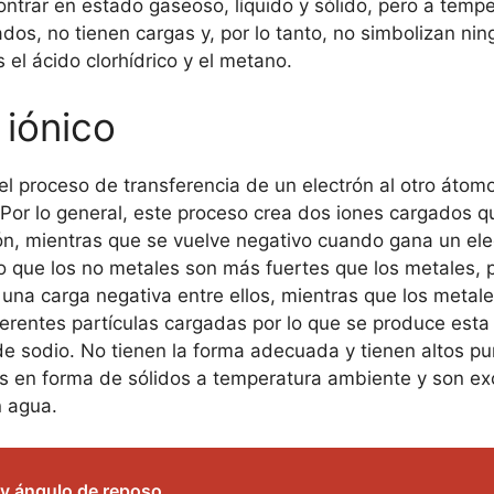
ntrar en estado gaseoso, líquido y sólido, pero a temp
os, no tienen cargas y, por lo tanto, no simbolizan nin
 el ácido clorhídrico y el metano.
 iónico
el proceso de transferencia de un electrón al otro átom
Por lo general, este proceso crea dos iones cargados qu
n, mientras que se vuelve negativo cuando gana un ele
o que los no metales son más fuertes que los metales,
una carga negativa entre ellos, mientras que los metal
diferentes partículas cargadas por lo que se produce est
o de sodio. No tienen la forma adecuada y tienen altos p
s en forma de sólidos a temperatura ambiente y son exc
n agua.
n y ángulo de reposo