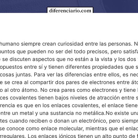
o humano siempre crean curiosidad entre las personas. 
untos que pueden no ser del todo precisos, pero satis
 se discuten aspectos que no están a la vista y los dos
puestos entre sí y tienen diferentes propiedades que se
as juntas. Para ver las diferencias entre ellos, es ne
 se crea al compartir dos pares de electrones entre átom
o al otro átomo. No crea pares como electrones y tiene
aces covalentes tienen bajos niveles de atracción entre s
iferencia es que en los enlaces covalentes, el enlace tien
 entre un metal y una sustancia no metálica.No existe u
ntes cuando reciben o donan un electrónico, pero siemp
 se conoce como enlace molecular, mientras que el enla
irregulares, Los enlaces iónicos tienen un alto punto de