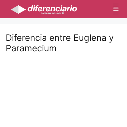
Saltar
Me
al
contenido
Diferencia entre Euglena y
Paramecium