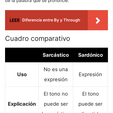
de la palabra que se pronuncie.
LEER
Diferencia entre By y Through
Cuadro comparativo
Sarcástico
Sardónico
No es una
Uso
Expresión
expresión
El tono no
El tono
Explicación
puede ser
puede ser