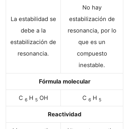
No hay
La estabilidad se
estabilización de
debe a la
resonancia, por lo
estabilización de
que es un
resonancia.
compuesto
inestable.
Fórmula molecular
C
H
OH
C
H
6
5
6
5
Reactividad