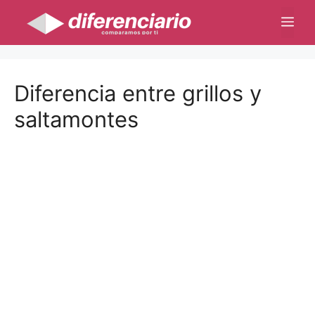
Saltar
Me
al
contenido
Diferencia entre grillos y
saltamontes