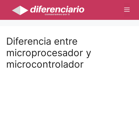
Saltar
Me
al
contenido
Diferencia entre
microprocesador y
microcontrolador