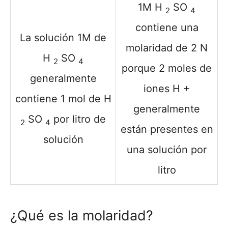
1M H
SO
2
4
contiene una
La solución 1M de
molaridad de 2 N
H
SO
2
4
porque 2 moles de
generalmente
iones H +
contiene 1 mol de H
generalmente
SO
por litro de
2
4
están presentes en
solución
una solución por
litro
¿Qué es la molaridad?