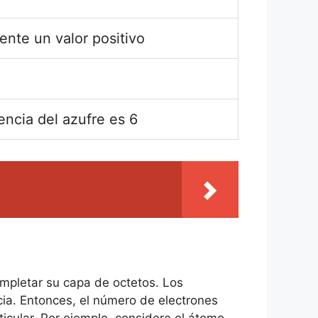
nte un valor positivo
encia del azufre es 6
ompletar su capa de octetos. Los
ia. Entonces, el número de electrones
icular. Por ejemplo, considere el átomo