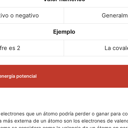
tivo o negativo
Generalme
Ejemplo
fre es 2
La coval
 energía potencial
de electrones que un átomo podría perder o ganar para c
a más externa de un átomo son los electrones de valenc
tomo se considera como la valencia de un átomo en part