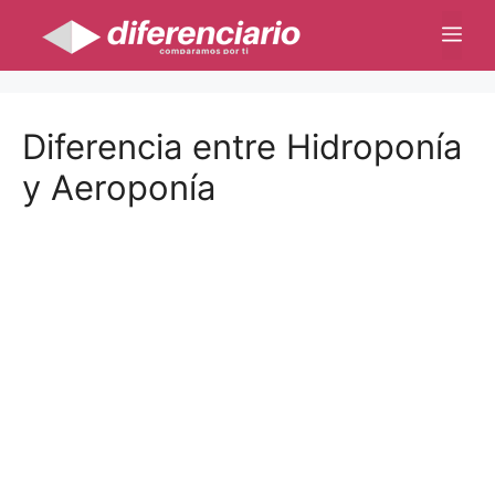
Saltar
Me
al
contenido
Diferencia entre Hidroponía
y Aeroponía